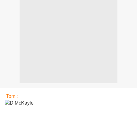
T
om :