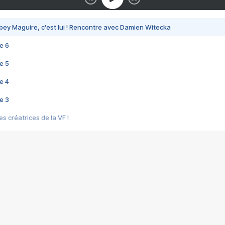
bey Maguire, c'est lui ! Rencontre avec Damien Witecka
e 6
e 5
e 4
e 3
s créatrices de la VF !
e 2
e 1
e Mektoub My Love arrive enfin ! Rencontre avec Shaïn Boumedine et Sal
i : après Toni en famille
elle réalise le bouleversant Dites lui que je l'aime