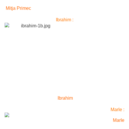
Mitja Primec
Ibrahim :
Ibrahim
MarIe :
MarIe