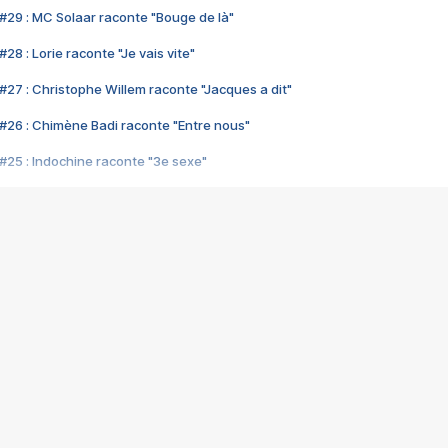
#29 : MC Solaar raconte "Bouge de là"
28 : Lorie raconte "Je vais vite"
#27 : Christophe Willem raconte "Jacques a dit"
#26 : Chimène Badi raconte "Entre nous"
#25 : Indochine raconte "3e sexe"
#24 : Zaho raconte "C'est chelou"
#23 : Patrick Bruel raconte "Au café des délices"
#22 : Kyo raconte "Le chemin"
#21 : Nolwenn Leroy raconte "Cassé"
#20 : Patrick Hernandez raconte "Born to be alive"
#19 : Lorie raconte "Près de moi"
#18 : Michael Jones raconte "A nos actes manqués" (avec Jean-Jacque