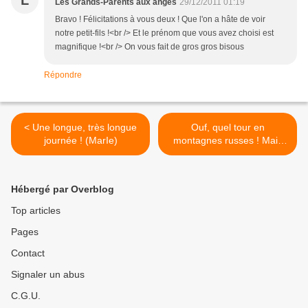
L
Les Grands-Parents aux anges
29/12/2011 01:19
Bravo ! Félicitations à vous deux ! Que l'on a hâte de voir
notre petit-fils !<br /> Et le prénom que vous avez choisi est
magnifique !<br /> On vous fait de gros gros bisous
Répondre
< Une longue, très longue
Ouf, quel tour en
journée ! (MarIe)
montagnes russes ! Mais
au final, que du bonheur !
(Grégoire) >
Hébergé par Overblog
Top articles
Pages
Contact
Signaler un abus
C.G.U.